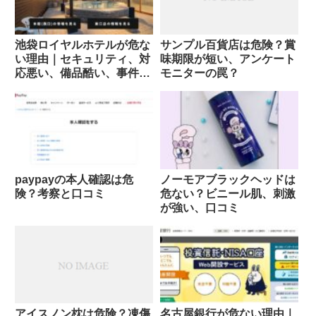
池袋ロイヤルホテルが危な
サンプル百貨店は危険？賞
い理由｜セキュリティ、対
味期限が短い、アンケート
応悪い、備品酷い、事件の
モニターの罠？
噂
paypayの本人確認は危
ノーモアブラックヘッドは
険？考察と口コミ
危ない？ビニール肌、刺激
が強い、口コミ
アイスノン枕は危険？凍傷
名古屋銀行が危ない理由｜