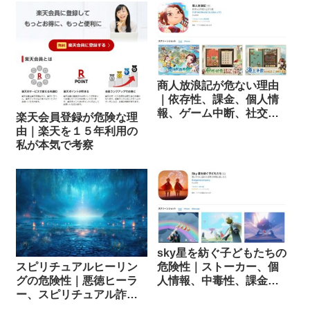
商人放浪記が危ない理由
｜依存性、課金、個人情
報、ゲーム中断、社交的
楽天会員登録が危険な理
隔離
由｜楽天を１５年利用の
私が本気で考察
sky星を紡ぐ子どもたちの
危険性｜ストーカー、個
スピリチュアルヒーリン
人情報、中毒性、課金、
グの危険性｜悪徳ヒーラ
チーター
ー、スピリチュアル詐
欺、団体