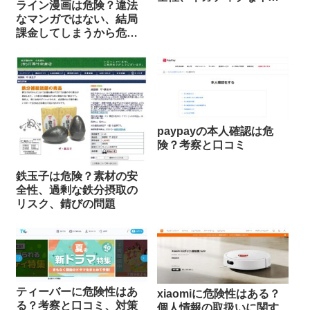
ライン漫画は危険？違法
ージの背景
なマンガではない、結局
課金してしまうから危
険？
paypayの本人確認は危
険？考察と口コミ
鉄玉子は危険？素材の安
全性、過剰な鉄分摂取の
リスク、錆びの問題
ティーバーに危険性はあ
xiaomiに危険性はある？
る？考察と口コミ、対策
個人情報の取扱いに関す