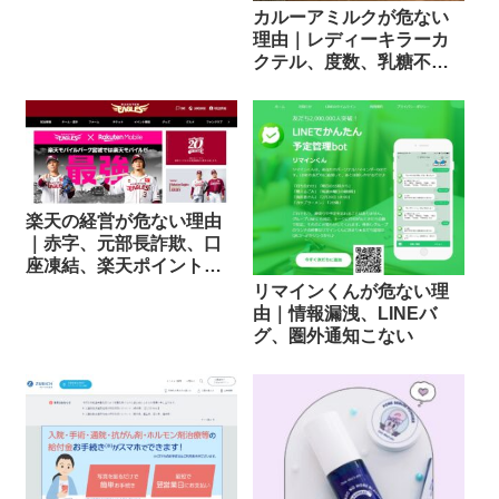
カルーアミルクが危ない
理由｜レディーキラーカ
クテル、度数、乳糖不耐
症
楽天の経営が危ない理由
｜赤字、元部長詐欺、口
座凍結、楽天ポイント改
悪
リマインくんが危ない理
由｜情報漏洩、LINEバ
グ、圏外通知こない