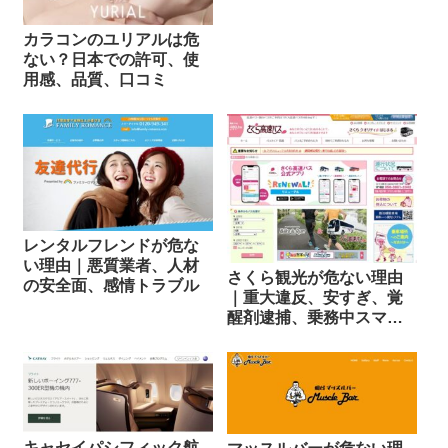
カラコンのユリアルは危
ない？日本での許可、使
用感、品質、口コミ
レンタルフレンドが危な
い理由｜悪質業者、人材
さくら観光が危ない理由
の安全面、感情トラブル
｜重大違反、安すぎ、覚
醒剤逮捕、乗務中スマホ
操作
キャセイパシフィック航