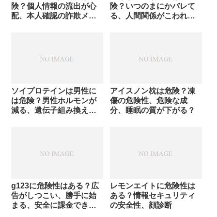
険？個人情報の流出が心
険？いつのまにかバレて
配、本人確認の詐欺メー
る、人間関係がこわれ
ルが届く？
る、元の生活に戻れない
ソイプロテインは男性に
アイスノン枕は危険？凍
は危険？男性ホルモンが
傷の危険性、危険な成
減る、遺伝子組み換え大
分、睡眠の質が下がる？
豆の使用
g123に危険性はある？広
レモンエイトに危険性は
告がしつこい、勝手に始
ある？情報セキュリティ
まる、安全に課金でき
の安全性、顔診断
る？