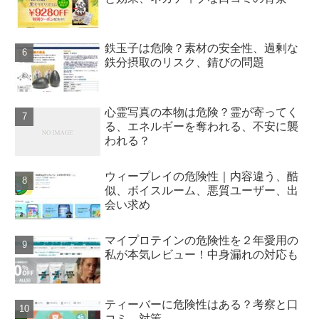
鉄玉子は危険？素材の安全性、過剰な
鉄分摂取のリスク、錆びの問題
心霊写真の本物は危険？霊が寄ってく
る、エネルギーを奪われる、不安に襲
われる？
ウィープレイの危険性｜内容違う、酷
似、ボイスルーム、悪質ユーザー、出
会い求め
マイプロテインの危険性を２年愛用の
私が本気レビュー！中身漏れの対応も
ティーバーに危険性はある？考察と口
コミ、対策