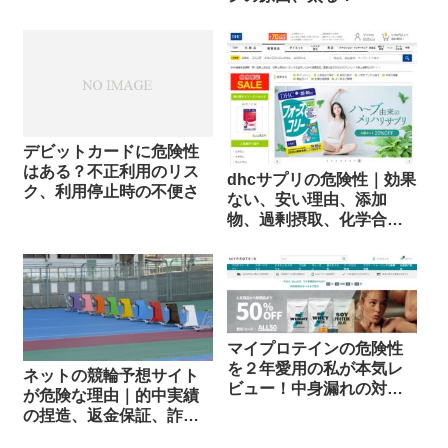
避法
デビットカードに危険性
はある？不正利用のリス
dhcサプリの危険性｜効果
ク、利用停止時の不便さ
ない、安い理由、添加
物、過剰摂取、化学合成
葉酸
マイプロテインの危険性
を２年愛用の私が本気レ
ネットの競輪予想サイト
ビュー！中身漏れの対応
が危険な理由｜的中実績
も
の捏造、返金保証、詐
欺、運営会社